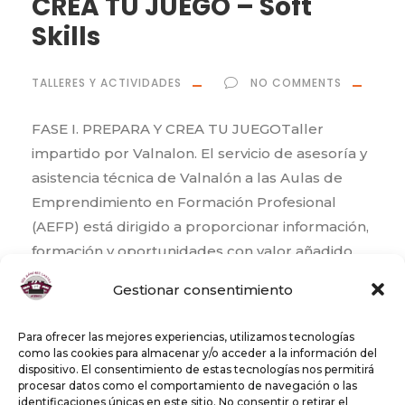
CREA TU JUEGO – Soft
Skills
TALLERES Y ACTIVIDADES
NO COMMENTS
FASE I. PREPARA Y CREA TU JUEGOTaller
impartido por Valnalon. El servicio de asesoría y
asistencia técnica de Valnalón a las Aulas de
Emprendimiento en Formación Profesional
(AEFP) está dirigido a proporcionar información,
formación y oportunidades con valor añadido
sobre todas aquellas áreas de emprendimiento
Gestionar consentimiento
e innovación que puedan repercutir en una
mejora de la...
Para ofrecer las mejores experiencias, utilizamos tecnologías
como las cookies para almacenar y/o acceder a la información del
dispositivo. El consentimiento de estas tecnologías nos permitirá
0
procesar datos como el comportamiento de navegación o las
identificaciones únicas en este sitio. No consentir o retirar el